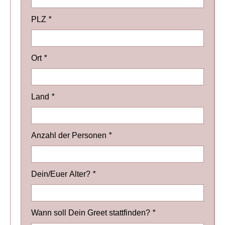
PLZ
*
Ort
*
Land
*
Anzahl der Personen
*
Dein/Euer Alter?
*
Wann soll Dein Greet stattfinden?
*