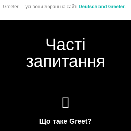
Greeter — усі вони зібрані на сайті
Deutschland Greeter
.
Часті
запитання
Що таке Greet?