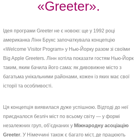
«Greeter».
Ідея програми Greeter не є новою: ще у 1992 році
американка Лінн Брукс започаткувала концепцію
«Welcome Visitor Program» у Нью-Йорку разом зі своїми
Big Apple Greeters. Лінн хотіла показати гостям Нью-Йорк
таким, яким бачила його сама: як дивовижне місто з
багатьма унікальними районами, кожен із яких має свої
історії та особливості.
Ця концепція виявилася дуже успішною. Відтоді до неї
приєдналося безліч міст по всьому світу — у формі
незалежних груп, об’єднаних у
Міжнародну асоціацію
Greeter
. У Німеччині також є багато міст, де працюють